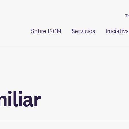
T
Sobre ISOM
Servicios
Iniciativ
Historia
Acción Social Especializada
Acoge profesionales formados y
Haz voluntariado
 y
 la
aldades sociales
buir a
acompañados por ISOM
ción de un mundo
s y
partir
Ética
Clínica
Sabias que…
o a
“En mi barrio n
Equipo humano
Inserción Sociolaboral
Descubre las contraprestaciones
de las empresas comprometidas
Vivienda
iliar
Familias
Violencias Contra Niños, Niñas y
Sexting vs Sexpreading
Adolescentes