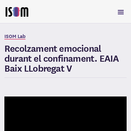
Me
Sobre ISOM
ISOM Lab
Recolzament emocional
Serveis
durant el confinament. EAIA
Iniciatives
Baix LLobregat V
Empreses
ISOM Lab