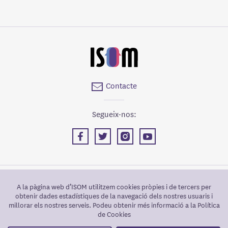
Contacte
Segueix-nos:
Facebook
Twitter
Instagram
YouTube
Des del 2010 ISOM està certificada en la norma ISO
A la pàgina web d’ISOM utilitzem cookies pròpies i de tercers per
9001:2015 per a la prestació d'alguns dels seus serveis
obtenir dades estadístiques de la navegació dels nostres usuaris i
Més informació
millorar els nostres serveis. Podeu obtenir més informació a la Política
de Cookies