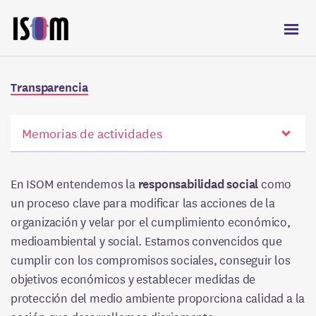
Me
Sobre ISOM
Transparencia
Servicios
Memorias de actividades
Iniciativas
Sobre ISOM
Empresas
En ISOM entendemos la
responsabilidad social
como
Historia
un proceso clave para modificar las acciones de la
ISOM Lab
organización y velar por el cumplimiento económico,
Ética
medioambiental y social. Estamos convencidos que
Equipo humano
cumplir con los compromisos sociales, conseguir los
Calidad
objetivos económicos y establecer medidas de
protección del medio ambiente proporciona calidad a la
Trabajo en red