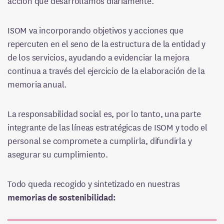
acción que desarrollamos diariamente.
Trabaja con nosotros
Transparencia
Prensa
Organigrama
ISOM va incorporando objetivos y acciones que
Español
Responsabilidad social
repercuten en el seno de la estructura de la entidad y
de los servicios, ayudando a evidenciar la mejora
Misión, visión y valores
continua a través del ejercicio de la elaboración de la
Memorias de actividades
memoria anual.
Canal ético
Normativa aplicable
La responsabilidad social es, por lo tanto, una parte
integrante de las líneas estratégicas de ISOM y todo el
Política de protección y buen trato a la infancia i la
adolescencia
personal se compromete a cumplirla, difundirla y
asegurar su cumplimiento.
Política de protección y buen trato en la infancia y la
adolescencia
Todo queda recogido y sintetizado en nuestras
memorias de sostenibilidad: